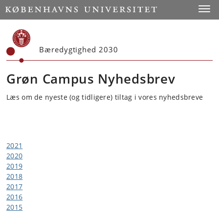
Start
Toggl
Bæredygtighed 2030
Grøn Campus Nyhedsbrev
Læs om de nyeste (og tidligere) tiltag i vores nyhedsbreve
2021
2020
2019
2018
2017
2016
2015