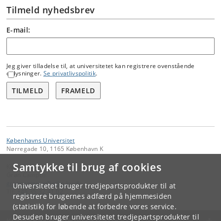
Tilmeld nyhedsbrev
E-mail:
Jeg giver tilladelse til, at universitetet kan registrere ovenstående
oplysninger.
Se privatlivspolitik
.
TILMELD
FRAMELD
Københavns Universitet
Nørregade 10, 1165 København K
Samtykke til brug af cookies
Kontakt:
Grøn Campus
groencampus
@
adm
.
ku
.
dk
Universitetet bruger tredjepartsprodukter til at
Tlf:
+45 35 32 41 02
registrere brugernes adfærd på hjemmesiden
(statistik) for løbende at forbedre vores service.
Desuden bruger universitetet tredjepartsprodukter til
KØBENHAVNS UNIVERSITET