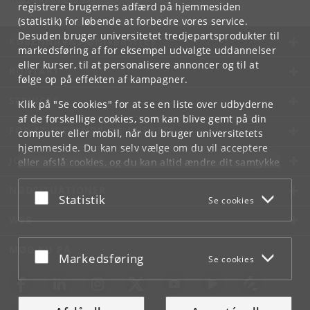
Tlf:
+45 35 32 41 02
registrere brugernes adfærd på hjemmesiden
(statistik) for løbende at forbedre vores service.
Desuden bruger universitetet tredjepartsprodukter til
KØBENHAVNS UNIVERSITET
markedsføring af for eksempel udvalgte uddannelser
eller kurser, til at personalisere annoncer og til at
KONTAKT
følge op på effekten af kampagner.
SERVICES
Klik på "Se cookies" for at se en liste over udbyderne
af de forskellige cookies, som kan blive gemt på din
FOR STUDERENDE OG ANSATTE
computer eller mobil, når du bruger universitetets
hjemmeside. Du kan selv vælge om du vil acceptere
JOB OG KARRIERE
eller afslå cookies, og du kan altid ændre dit samtykke
under
Cookie- og privatlivspolitik
som du finder i
NØDSITUATIONER
bunden af hver side.
Acceptér eller afslå
Statistik
Se cookies
Googles privatlivspolitik
WEB
MØD KU PÅ
Acceptér eller afslå
Markedsføring
Se cookies