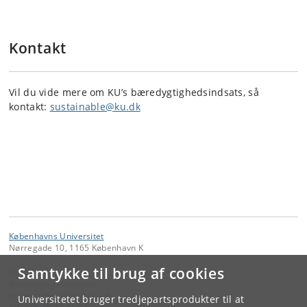
Kontakt
Vil du vide mere om KU’s bæredygtighedsindsats, så
kontakt:
sustainable@ku.dk
Københavns Universitet
Nørregade 10, 1165 København K
Samtykke til brug af cookies
Kontakt:
Bæredygtig Institution
groencampus
@
adm
.
ku
.
dk
Universitetet bruger tredjepartsprodukter til at